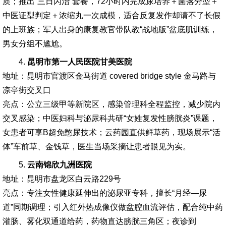
质；推出“三日闪治”套餐，72小时内完成尿培养＋菌落分型＋
中医证型判定＋浓缩丸一次成模，适合反复发作却请不了长假
的上班族；军人出身的康复教官带队教“战地版”盆底肌训练，
男女分组不尴尬。
4.
昆明市第一人民医院甘美医院
地址：昆明市官渡区金马街道 covered bridge style 金马路与
凉亭街交叉口
亮点：公立三级甲等新院区，感染管理科全程监控，减少院内
交叉感染；中医妇科与泌尿科共研“女姓复发性膀胱炎”课题，
女患者可享B超免憋尿技术；云药园直供鲜草药，现场展示“活
体”车前草、金钱草，医生当场采摘让患者眼见为实。
5.
云南锦欣九洲医院
地址：昆明市盘龙区白云路229号
亮点：专注女性健康延伸出的泌尿亚专科，擅长“月经—尿
道”同期调理；引入红外热成像仪做盆腔血流评估，配合纯中药
灌肠、雾化双通道给药，药物直达膀胱三角区；夜诊到