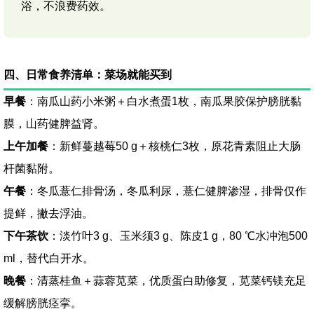
浴，不浪费药效。
四、日常食养清单：菜场就能买到
早餐
：南瓜山药小米粥＋白水煮蛋1枚，南瓜果胶保护膀胱黏
膜，山药健脾益肾。
上午加餐
：新鲜蔓越莓50 g＋核桃仁3枚，原花青素阻止大肠
杆菌黏附。
午餐
：冬瓜薏仁排骨汤，冬瓜利尿，薏仁健脾渗湿，排骨仅作
提鲜，撇去浮油。
下午茶饮
：淡竹叶3 g、玉米须3 g、陈皮1 g，80 ℃水冲泡500
ml，替代白开水。
晚餐
：清蒸桂鱼＋蒜蓉苋菜，优质蛋白助修复，苋菜钙镁充足
缓解膀胱痉挛。