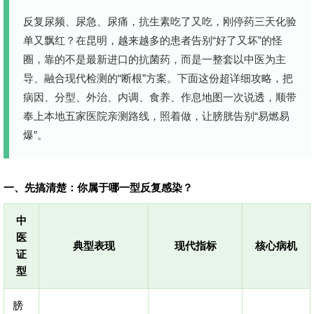
反复尿频、尿急、尿痛，抗生素吃了又吃，刚停药三天化验
单又飘红？在昆明，越来越多的患者告别“好了又坏”的怪
圈，靠的不是最新进口的抗菌药，而是一整套以中医为主
导、融合现代检测的“断根”方案。下面这份超详细攻略，把
病因、分型、外治、内调、食养、作息地图一次说透，顺带
奉上本地五家医院亲测路线，照着做，让膀胱告别“易燃易
爆”。
一、先搞清楚：你属于哪一型反复感染？
中
医
典型表现
现代指标
核心病机
证
型
膀