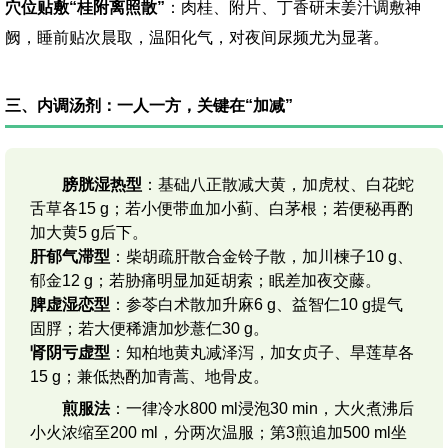
穴位贴敷“桂附离照散”
：肉桂、附片、丁香研末姜汁调敷神
阙，睡前贴次晨取，温阳化气，对夜间尿频尤为显著。
三、内调汤剂：一人一方，关键在“加减”
膀胱湿热型
：基础八正散减大黄，加虎杖、白花蛇
舌草各15 g；若小便带血加小蓟、白茅根；若便秘再酌
加大黄5 g后下。
肝郁气滞型
：柴胡疏肝散合金铃子散，加川楝子10 g、
郁金12 g；若胁痛明显加延胡索；眠差加夜交藤。
脾虚湿恋型
：参苓白术散加升麻6 g、益智仁10 g提气
固脬；若大便稀溏加炒薏仁30 g。
肾阴亏虚型
：知柏地黄丸减泽泻，加女贞子、旱莲草各
15 g；兼低热酌加青蒿、地骨皮。
煎服法
：一律冷水800 ml浸泡30 min，大火煮沸后
小火浓缩至200 ml，分两次温服；第3煎追加500 ml坐