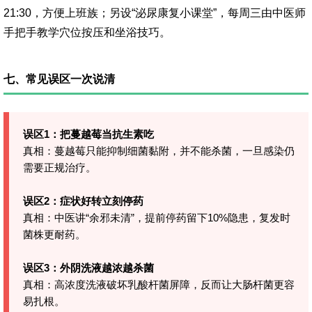
21:30，方便上班族；另设“泌尿康复小课堂”，每周三由中医师
手把手教学穴位按压和坐浴技巧。
七、常见误区一次说清
误区1：把蔓越莓当抗生素吃
真相：蔓越莓只能抑制细菌黏附，并不能杀菌，一旦感染仍
需要正规治疗。
误区2：症状好转立刻停药
真相：中医讲“余邪未清”，提前停药留下10%隐患，复发时
菌株更耐药。
误区3：外阴洗液越浓越杀菌
真相：高浓度洗液破坏乳酸杆菌屏障，反而让大肠杆菌更容
易扎根。