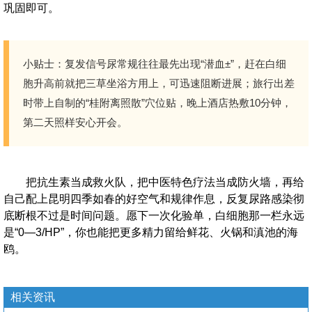
巩固即可。
小贴士：复发信号尿常规往往最先出现“潜血±”，赶在白细
胞升高前就把三草坐浴方用上，可迅速阻断进展；旅行出差
时带上自制的“桂附离照散”穴位贴，晚上酒店热敷10分钟，
第二天照样安心开会。
把抗生素当成救火队，把中医特色疗法当成防火墙，再给
自己配上昆明四季如春的好空气和规律作息，反复尿路感染彻
底断根不过是时间问题。愿下一次化验单，白细胞那一栏永远
是“0—3/HP”，你也能把更多精力留给鲜花、火锅和滇池的海
鸥。
相关资讯