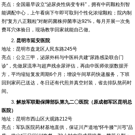
亮点：全国最早设立“泌尿炎性病变专科”，拥有中药颗粒剂智
能调配中心，上午看病下午即可取到个性化浓缩颗粒；院内制
剂“复方八正颗粒”对耐药菌株抑菌率达92%，每月开展一次免
费耳穴体验日，现场教学回家就能自己做。
2.
昆明市延安医院
地址：昆明市盘龙区人民东路245号
亮点：公立三甲，泌尿外科与中医科共建“尿路感染联合门
诊”，先做尿流率与超声残余尿评估，再由中医师依据数据开
方，平均缩短复发周期6个月；增设午间草药快递服务，下班
回到家药已送达，冬日还有代煎并真空封装，省去排队熬药时
间。
3.
解放军联勤保障部队第九二〇医院（原成都军区昆明总
医院）
地址：昆明市西山区大观路212号
亮点：军队医院药材基地直供，保证川产道地“怀牛膝”“川芎”品