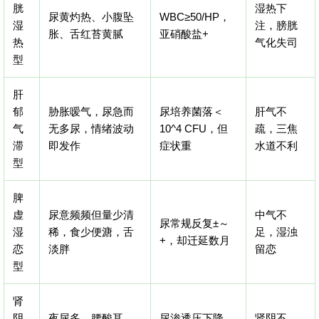
胱
湿热下
尿黄灼热、小腹坠
WBC≥50/HP，
湿
注，膀胱
胀、舌红苔黄腻
亚硝酸盐+
热
气化失司
型
肝
郁
胁胀嗳气，尿急而
尿培养菌落＜
肝气不
气
无多尿，情绪波动
10^4 CFU，但
疏，三焦
滞
即发作
症状重
水道不利
型
脾
虚
尿意频频但量少清
中气不
尿常规反复±～
湿
稀，食少便溏，舌
足，湿浊
+，却迁延数月
恋
淡胖
留恋
型
肾
阴
夜尿多、腰酸耳
尿渗透压下降，
肾阴不