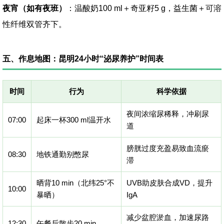
夜宵（如有夜班）
：温酸奶100 ml＋奇亚籽5 g，益生菌＋可溶
性纤维双管齐下。
五、作息地图：昆明24小时“泌尿养护”时间表
时间
行为
科学依据
夜间浓缩尿稀释，冲刷尿
07:00
起床一杯300 ml温开水
道
膀胱过度充盈易致血流瘀
08:30
地铁通勤别憋尿
滞
晒背10 min（北纬25°不
UVB助皮肤合成VD，提升
10:00
暴晒）
IgA
减少盆腔淤血，加速尿路
12:30
午餐后散步20 min