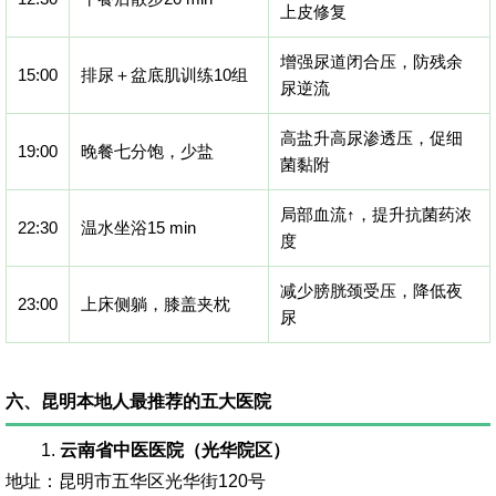
上皮修复
增强尿道闭合压，防残余
15:00
排尿＋盆底肌训练10组
尿逆流
高盐升高尿渗透压，促细
19:00
晚餐七分饱，少盐
菌黏附
局部血流↑，提升抗菌药浓
22:30
温水坐浴15 min
度
减少膀胱颈受压，降低夜
23:00
上床侧躺，膝盖夹枕
尿
六、昆明本地人最推荐的五大医院
1.
云南省中医医院（光华院区）
地址：昆明市五华区光华街120号