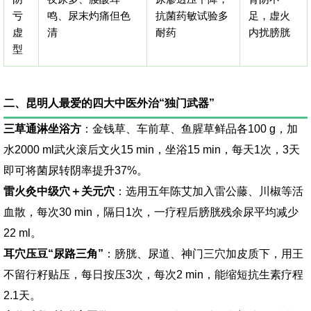
亏
鸣、尿末灼痛但色
抗菌药敏试验多
足，虚火
虚
清
耐药
内扰膀胱
型
二、昆明人最爱的四大中医外治“独门武器”
三草通淋坐浴方
：金钱草、车前草、鱼腥草鲜品各100 g，加
水2000 ml武火滚后文火15 min，坐浴15 min，每天1次，3天
即可将菌尿转阴率提升37%。
雷火灸中级穴＋关元穴
：选用五年陈艾加入雷公藤、川椒等活
血散，每次30 min，隔日1次，一疗程后膀胱残余尿平均减少
22 ml。
耳穴压豆“尿路三角”
：膀胱、尿道、神门三穴加皮质下，用王
不留行籽贴压，每日按压3次，每次2 min，能缩短抗生素疗程
2.1天。