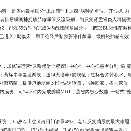
尿内科，是省内最早细分“上尿感”“下尿感”病种的单位。其“尿动力
在患者排尿瞬间捕捉膀胱输尿管反流级别，为反复肾盂肾炎人群提供
，能在55分钟内完成β-内酰胺酶基因分型，把ESBL阳性菌漏
液”已进入Ⅲ期临床，用于绝经后黏膜萎缩伴菌尿，缓解烧灼感有效
名，却低调运营“尿路感染全程管理中心”。中心把患者分到“绿-黄
访；黄标半年复发两次，送14天培养+膀胱镜；红标合并肾积水、
针对耐药菌，提供厄他培南2小时快速静滴，当晚回家，省去床位
膜炎，可24小时内完成瓣膜MDT，是省内极少数能“一站式”
医院”，65岁以上患者占日门诊量48%。老年反复菌尿的最大难题
”搬进门诊，15分钟出结果，IL-6>50 pg/ml提示隐匿肾盂炎症