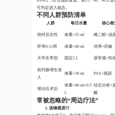
4.0-4.2，占位预防复发。第15、60、90天
可判定进入稳态。
不同人群预防清单
人群
每日水量
核心检
绝经后女性
体重×35 ml
雌二醇+泌
怀孕0-12周
体重×40 ml
培养+药敏
大学生寄宿
固定2 L
尿常规+性
前列腺增生老
体重×30 ml
PSA+残尿
人
体重×40 ml+0.5
结石分析+
肾结石术后
L
酸
常被忽略的“周边疗法”
1. 滇橄榄原汁