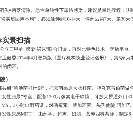
状消失≠菌落清除。急性单纯性下尿路感染，建议足量足疗程：呋
肾实质回声不均”，必须延伸到10-14天。停药后第7天、第30天
诊实景扫描
公立三甲的“感染-泌尿”联合门诊，再对比特色技术、药敏平台
卫健委2024年4月更新版《医疗机构执业登记名册》，第5家为
科的闭环。
院）
部共研“滇池菌群计划”，把云南高原大肠杆菌、肺炎克雷伯菌做
女性泌尿”专室，配备1200万像素电子软镜，可放大尿道外口30
K-MS，3小时出耐药谱，对磷霉素、替加环素、头孢他啶-阿维巴
发性尿感MDT”，由药学、超声、妇泌、营养四科共诊，制定6