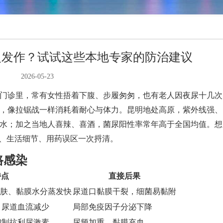
复发作？试试这些本地专家的防治建议
2026-05-23
门诊里，常有女性捂着下腹、步履匆匆，也有老人因夜尿十几次
，像拉锯战一样消耗着耐心与体力。昆明地处高原，紫外线强、
水；加之当地人喜辣、喜酒，菌尿阳性率常年高于全国均值。想
源、生活细节、用药误区一次捋清。
路感染
特点
直接后果
皮肤、黏膜水分蒸发快
尿道口黏膜干裂，细菌易黏附
，尿道血流减少
局部免疫因子分泌下降
抑制抗利尿激素
尿频加重，黏膜充血