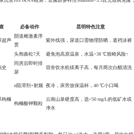
送尿沉渣16S rRNA检测，若菌群多样性Shannon>3.5且无致病克隆
查
必备动作
昆明特色注意
阴道雌激素序
尿超声
紫外线强，尿道口需物理防晒，遮裆泳裤
贯
头孢曲松7天
避免泡高原温泉，水温>38 ℃致畸风险↑
同房后即时排
病史
宿舍饮水机镁离子高，每月两次白醋清洗
尿
α阻滞剂+射频
夜冷，床旁放保温杯，40 ℃小口喝
尿枸橼
云南山泉硬度高，选<50 mg/L的低矿水或
枸橼酸钾颗粒
净水