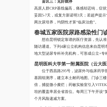
盲区三：见好就停
高原人群CRP基线偏高，痛感却迟钝，症
妥因5-7天，或复方新诺明3天；若超声提示“
两次尿培养，均阴性才算“临床治愈”。
春城五家医院尿路感染性门
想在昆明锁定靠谱的医疗资源，先认准
随访通道。下列4家公立机构信息来自昆明市
地大型泌尿专科补充机构，可形成公立+专
昆明医科大学第一附属医院（云大医
位于西昌路295号，泌尿外与临床药学
基因组测序，建立本土耐药地图。门诊三楼“
倍，捕捉微小糜烂；药敏实验室引入VITE
坦的覆盖率居全省首位。每周三下午开设“复
个月风险递减方案。