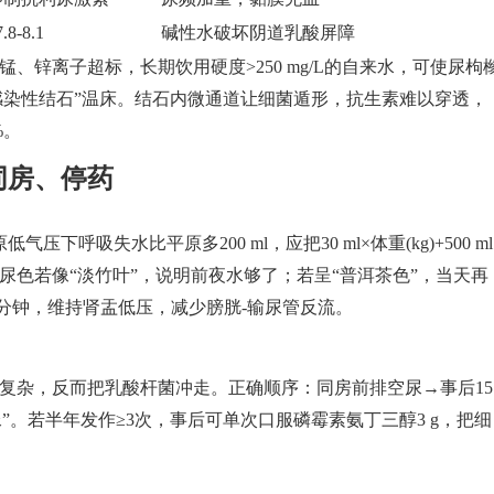
-8.1
碱性水破坏阴道乳酸屏障
、锌离子超标，长期饮用硬度>250 mg/L的自来水，可使尿枸
感染性结石”温床。结石内微通道让细菌遁形，抗生素难以穿透，
%。
同房、停药
呼吸失水比平原多200 ml，应把30 ml×体重(kg)+500 ml
尿色若像“淡竹叶”，说明前夜水够了；若呈“普洱茶色”，当天再
间隔90分钟，维持肾盂低压，减少膀胱-输尿管反流。
复杂，反而把乳酸杆菌冲走。正确顺序：同房前排空尿→事后15
洗尿”。若半年发作≥3次，事后可单次口服磷霉素氨丁三醇3 g，把细