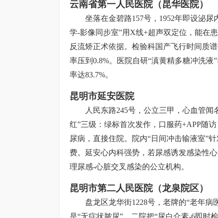
云南省第一人民医院（昆华医院）
坐落在金碧路157号，1952年即设泌
学-影像同步室”用X线+超声双定位，能
反流矫正术依据。检验科国产飞行时间质谱仪
率压到0.8%。医院自研“滇黄精多糖冲洗
率达83.7%。
昆明市延安医院
人民东路245号，公立三甲，心血管闻
红”三级：绿标首次发作，口服药+APP随
尿病，直接住院。院内“日间冲击输液室”
费。延安心内科强势，若尿感诱发感染性心内
理尿感-心脏交叉感染的公立机构。
昆明市第二人民医院（龙泉院区）
盘龙区龙华街1228号，老牌的“老年病
是“无症状脓尿”，二院把“尿白介素-6即时检测