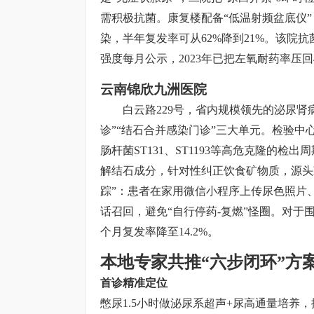
需积极抗菌。康复楼配备“低温射频盆底仪”，
染，半年复发率可从62%降到21%。该院
强度每月公示，2023年已把左氧耐药率压回
云南锦欣九洲医院
白云路229号，省内规模领先的泌尿肾
诊”“结石合并感染门诊”三大单元。检验中
肠杆菌ST131、ST1193等高危克隆的检出
解结石成分，针对性纠正饮食矿物质，源头减
踪”：患者在家用微信小程序上传尿色照片
话召回，避免“自行停药-复燃”怪圈。对于
个月复发率降至14.2%。
本地专家共推“六步闭环”方
首诊精准定位
憋尿1.5小时做泌尿系超声+尿高通量培养，