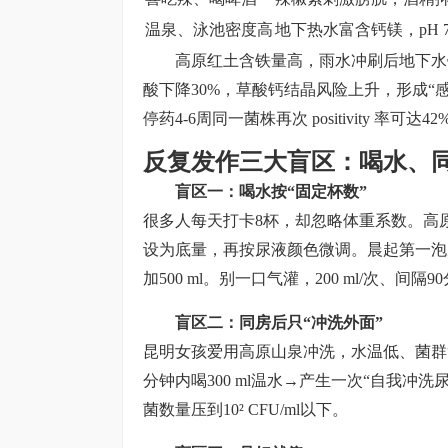
温泉、泳池密度高
地下热水富含钙镁，pH 7.8
高原红土含铁量高，雨水冲刷后地下水锰
酸下降30%，草酸钙结晶风险上升，形成“
停药4-6周同一菌株再次 positivity 率可达42
反复发作三大盲区：喝水、
盲区一：喝水按“固定杯数”
很多人每天打卡8杯，却忽略体重系数。高原低气压下
设为底量，再按尿液颜色微调。晨起第一泡
加500 ml。别一口气灌，200 ml/次、
盲区二：同房后只“冲洗外面”
昆明女孩爱用高原山泉冲洗，水温低、菌群
分钟内喝300 ml温水→产生一次“自我冲
菌数量压到10² CFU/ml以下。