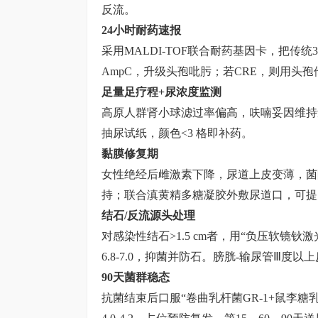
反流。
24小时耐药速报
采用MALDI-TOF联合耐药基因卡，把传
AmpC，升级头孢吡肟；若CRE，则用头孢
足量足疗程+尿浓度监测
高原人群肾小球滤过率偏高，呋喃妥因维持量需按5
抽尿试纸，颜色<3 格即补药。
黏膜修复期
女性绝经后雌激素下降，尿道上皮变薄，菌附着
持；联合滇黄精多糖凝胶外敷尿道口，可提
结石/反流源头处理
对感染性结石>1.5 cm者，用“负压软镜
6.8-7.0，抑菌并防石。膀胱-输尿管Ⅲ
90天菌群稳态
抗菌结束后口服“卷曲乳杆菌GR-1+鼠李糖乳杆