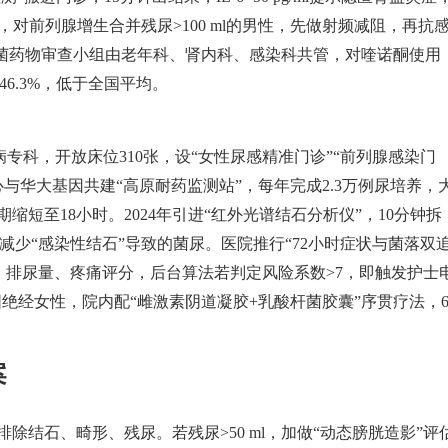
对前列腺增生合并残尿>100 ml的男性，先做射频减阻，再抗
抗菌药物审查小组由老年科、肾内科、感染科共管，对喹诺酮使用
46.3%，低于全国平均。
病专科，开放床位310张，设“女性尿感精准门诊”“前列腺感染门
心与华大基因共建“高原耐药监测站”，每年完成2.3万例尿培养，
周期缩短至18小时。2024年引进“红外光谱结石分析仪”，10分钟拆
少“感染性结石”导致的菌尿。医院推行“72小时症状与菌落双
、排尿量、疼痛评分，后台算法若判定风险系数>7，即触发护士
围绝经女性，院内配“雌激素阴道凝胶+乳酸杆菌胶囊”序贯疗法，
案
排除结石、畸形、残尿。若残尿>50 ml，加做“动态膀胱造影”评