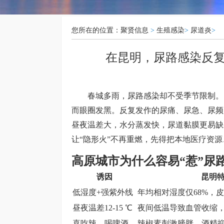
您所在的位置：
聚贤信息
>
生殖感染
>
尿道炎
>
在昆明，尿路感染反
春城多雨，尿路感染却不受季节限制。
而眼圈发黑。反复发作的尿痛、尿急、尿频
昼夜温差大，水分蒸发快，尿道黏膜更易缺
让“隐形火”不再重燃，先得把本地医疗资
高原城市为什么容易“惹”尿
诱因
昆明
低湿度+强紫外线
年均相对湿度仅68%，
昼夜温差12-15 ℃
夜间低温导致血管收缩
喜吃辣、喝啤酒
辣椒素刺激膀胱，酒精