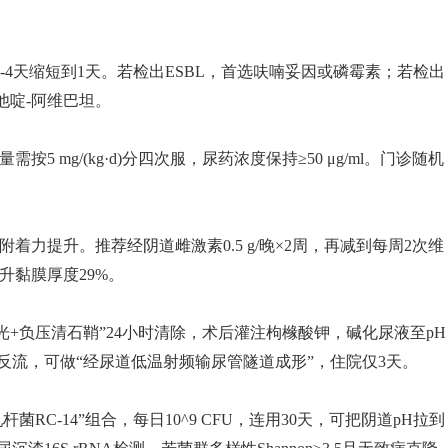
统3-4天缩短到1天。若检出ESBL，首选呋喃妥因或磷霉素；若检出
他啶-阿维巴坦。
 mg/(kg·d)分四次服，尿药浓度保持≥50 μg/ml。门诊随机
力提升。推荐经阴道雌激素0.5 g/晚×2周，再减到每周2次维
升黏膜厚度29%。
钬激光+负压清石鞘”24小时清除，术后灌注枸橼酸钾，碱化尿液至pH
度以上反流，可做“经尿道低温射频输尿管隧道成形”，住院仅3天。
菌RC-14”组合，每日10^9 CFU，连用30天，可把阴道pH拉到