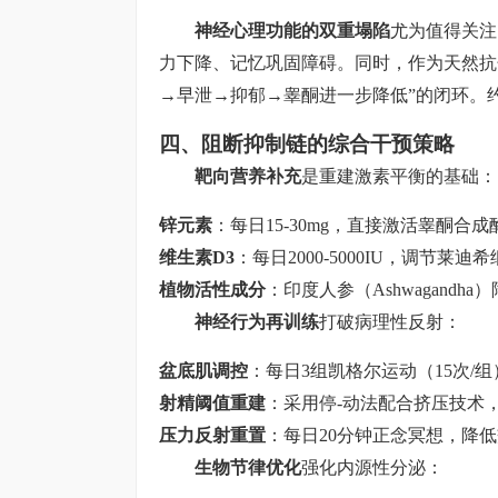
神经心理功能的双重塌陷
尤为值得关注
力下降、记忆巩固障碍。同时，作为天然抗
→早泄→抑郁→睾酮进一步降低”的闭环。
四、阻断抑制链的综合干预策略
靶向营养补充
是重建激素平衡的基础：
锌元素
：每日15-30mg，直接激活睾酮
维生素D3
：每日2000-5000IU，调节莱
植物活性成分
：印度人参（Ashwagand
神经行为再训练
打破病理性反射：
盆底肌调控
：每日3组凯格尔运动（15次/
射精阈值重建
：采用停-动法配合挤压技术
压力反射重置
：每日20分钟正念冥想，降
生物节律优化
强化内源性分泌：