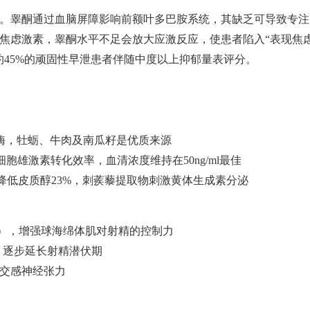
。睾酮通过血脑屏障影响前额叶多巴胺系统，其缺乏可导致专注
焦虑激素，睾酮水平不足会放大应激反应，使患者陷入“表现焦
约45%的顽固性早泄患者伴随中度以上抑郁量表评分。
合成酶，牡蛎、牛肉及南瓜籽是优质来源
迪希细胞雄激素转化效率，血清浓度维持在50ng/ml最佳
ha）降低皮质醇23%，刺蒺藜提取物刺激黄体生成素分泌
组），增强球海绵体肌对射精的控制力
，逐步延长射精潜伏期
低交感神经张力