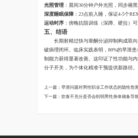
光照管理
：晨间30分钟户外光照，同步褪黑
深度睡眠保障
：23点前入睡，保证4-5个
运动时序
：傍晚抗阻训练（深蹲、硬拉）可
五、结语
长期射精过快与睾酮分泌抑制构成双向
破病理闭环。临床实践表明，80%的早泄患者
制能力获得显著改善。这印证了性功能与内分
分子开关，为个体化精准干预提供新路径。
上一篇：
早泄问题对男性职业工作状态的隐性危
下一篇：
饮食不充分是否会削弱男性身体储备导