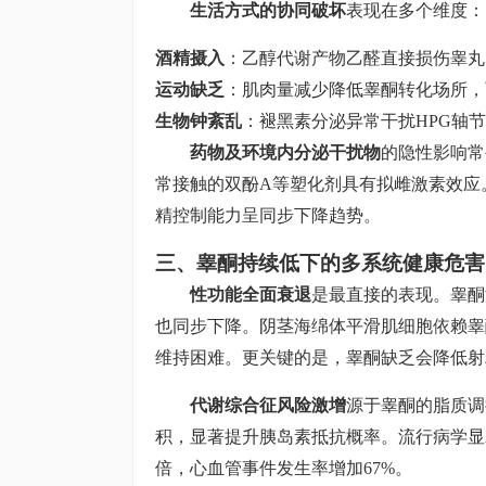
生活方式的协同破坏
表现在多个维度：
酒精摄入
：乙醇代谢产物乙醛直接损伤睾丸间
运动缺乏
：肌肉量减少降低睾酮转化场所，而
生物钟紊乱
：褪黑素分泌异常干扰HPG轴
药物及环境内分泌干扰物
的隐性影响常
常接触的双酚A等塑化剂具有拟雌激素效应
精控制能力呈同步下降趋势。
三、睾酮持续低下的多系统健康危害
性功能全面衰退
是最直接的表现。睾酮浓
也同步下降。阴茎海绵体平滑肌细胞依赖睾
维持困难。更关键的是，睾酮缺乏会降低射
代谢综合征风险激增
源于睾酮的脂质调
积，显著提升胰岛素抵抗概率。流行病学显
倍，心血管事件发生率增加67%。