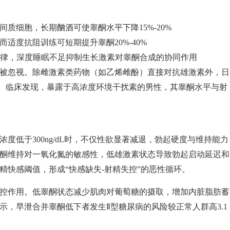
质细胞，长期酗酒可使睾酮水平下降15%-20%
适度抗阻训练可短期提升睾酮20%-40%
节律，深度睡眠不足抑制生长激素对睾酮合成的协同作用
被忽视。除雌激素类药物（如乙烯雌酚）直接对抗雄激素外，日
。临床发现，暴露于高浓度环境干扰素的男性，其睾酮水平与射
度低于300ng/dL时，不仅性欲显著减退，勃起硬度与维持能力
酮维持对一氧化氮的敏感性，低雄激素状态导致勃起启动延迟和
精快感阈值，形成“快感缺失-射精失控”的恶性循环。
控作用。低睾酮状态减少肌肉对葡萄糖的摄取，增加内脏脂肪蓄
示，早泄合并睾酮低下者发生Ⅱ型糖尿病的风险较正常人群高3.1