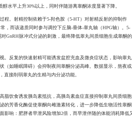
质醇水平上升30%以上，同时伴随游离睾酮浓度显著下降。
过程。射精控制依赖于5-羟色胺（5-HT）对射精反射的抑制作
常，而该递质同时参与调控下丘脑-垂体-睾丸轴（HPG轴）。5-
弱对GnRH脉冲式分泌的刺激，最终降低睾丸间质细胞生成睾酮的
视。反复的快速射精可能诱发盆腔充血及微炎症状态，影响睾丸
状（如睡眠障碍）会抑制夜间睾酮分泌高峰。数据显示，熬夜或
0%，直接削弱睾丸的生精与内分泌功能。
高脂饮食诱发胰岛素抵抗，高胰岛素血症直接抑制睾丸间质细胞
泌的芳香化酶促使睾酮向雌激素转化，进一步降低生物活性睾酮
面影响：肥胖者早泄风险增加2倍，而早泄伴随的体能消耗降低