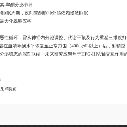
素-睾酮分泌节律
REM睡眠周期，夜间睾酮脉冲分泌依赖慢波睡眠
最大化睾酮应答
恶性循环，需从神经内分泌调控、代谢干预及行为重塑三维度打
在血清睾酮水平恢复至正常范围（400ng/dL以上）后，射精控
泌稳态的深刻联结。未来研究应聚焦于HPG-HPA轴交互作用
害
致射精提前