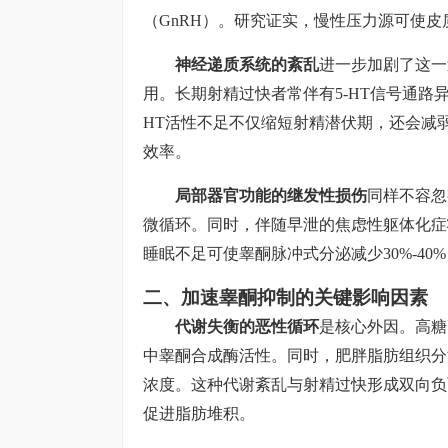
（GnRH）。研究证实，慢性压力源可使皮
神经递质系统的紊乱
进一步加剧了这一
用。长期射精过快者常伴有5-HT信号通路异
HT活性不足不仅缩短射精潜伏期，还会减
效率。
局部器官功能的继发性损伤
同样不容忽
微循环。同时，伴随早泄的焦虑性躯体化症
睡眠不足可使睾酮脉冲式分泌减少30%-4
二、加速睾酮抑制的关键影响因素
代谢失衡的恶性循环
是核心外因。高糖
中睾酮合成酶活性。同时，肥胖脂肪组织分
浓度。这种代谢紊乱与射精过快形成双向负
促进脂肪堆积。