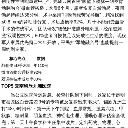
创伤性性功能重建中心”，完成云南首例“腹壁下动脉—阴茎背
动脉吻合”微血管搭桥，术后6个月，患者恢复自然勃起，夜间
勃起持续达38分钟。术中采用“吲哚菁绿荧光导航”，精准找到
≤0.8 mm的背动脉分支，术后通畅率92%。对于不能耐受血管
手术的伤残军人，团队研发“腰骶部硬膜外电刺激＋经颅磁刺
激”双调控技术，80%患者可恢复足以完成性生活的硬度。现役
军人家属优先窗口常年开放，平民挂“军地融合号”也能提前一
周约到专家。
核心亮点
数据
战创伤ED手术量
年110例
微血管吻合通畅率
92%
双调控技术成功率
80%
TOP5 云南锦欣九洲医院
当公立医院号源告急、检查排队到下周时，这家位于昆明
市盘龙区白云路229号的专科被反复拎出来“救火”。锦欣九洲主
打“48小时闭环”：第一天下午到院，血尿常规、激素六项、甲
状腺、糖耐量、阴茎血流、神经电生理、睡眠心理评估全套做
完；第二天上午多学科主任集中读片，定出药物、物理、心