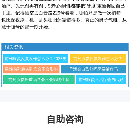
治疗、先无创再有创，98%的男性都能把“硬度”重新握回自己
手里。记得抽空去白云路229号看看，哪怕只是做一次初筛，
也比深夜刷手机、乱买壮阳药靠谱得多。真正的男子气概，从
敢于挂号的那一刻开始。
相关资讯
前列腺炎反复发作怎么办？2026男
前列腺炎反复发作怎么办？
科专家解析治疗与预防方法
2026年男性科学防治与日常调
男性前列腺炎到底会不会影响
早泄会自己好吗需要治疗吗
理指南
性功能
前列腺炎严重吗？会不会影响生育
前列腺炎不治疗会自己好
吗？对生育有影响吗
自助咨询