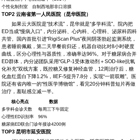
个性化制剂室
自制西地那非口溶膜
TOP2 云南省第一人民医院（昆华医院）
如果云大医院是“技术流”，昆华就是“多学科流”。院内把
ED当成“慢病入口”，内分泌科、心内科、心理科、泌尿科四科
共管。国内首批引进“RigiScan Plus”夜间阴茎勃起监测系统，
患者睡前佩戴，第二天早餐前归还，机器自动比对8小时硬度
曲线，区分心理性与器质性，准确率达96%。对于糖尿病合并
ED群体，内分泌团队采用“GLP-1受体激动剂＋SOD-like抗氧
化补充”双线方案，既控糖又修复神经血管，12周治疗后，糖
化血红蛋白下降1.2%，IIEF-5提升7.8分，实现“一箭双雕”。医
院还有省内唯一的“性医学博物馆”，看完20分钟科普短片再做
治疗，羞耻感立减一半。
核心亮点
数据
多学科会诊天数
每周三下午固定
心理性ED识别率
96%
糖尿病ED联合门诊
年接诊4200例
TOP3 昆明市延安医院