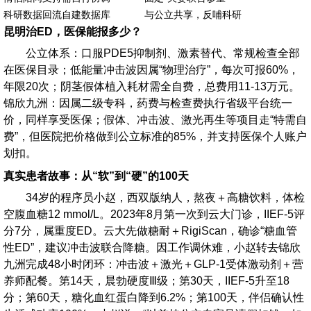
科研数据回流
自建数据库
与公立共享，反哺科研
昆明治ED，医保能报多少？
公立体系：口服PDE5抑制剂、激素替代、常规检查全部
在医保目录；低能量冲击波因属“物理治疗”，每次可报60%，
年限20次；阴茎假体植入耗材需全自费，总费用11-13万元。
锦欣九洲：因属二级专科，药费与检查费执行省级平台统一
价，同样享受医保；假体、冲击波、激光再生等项目走“特需自
费”，但医院把价格做到公立标准的85%，并支持医保个人账户
划扣。
真实患者故事：从“软”到“硬”的100天
34岁的程序员小赵，西双版纳人，熬夜＋高糖饮料，体检
空腹血糖12 mmol/L。2023年8月第一次到云大门诊，IIEF-5评
分7分，属重度ED。云大先做糖耐＋RigiScan，确诊“糖血管
性ED”，建议冲击波联合降糖。因工作调休难，小赵转去锦欣
九洲完成48小时闭环：冲击波＋激光＋GLP-1受体激动剂＋营
养师配餐。第14天，晨勃硬度Ⅲ级；第30天，IIEF-5升至18
分；第60天，糖化血红蛋白降到6.2%；第100天，伴侣确认性