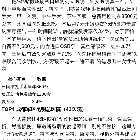
把“省钱”做成硬核口碑的公立医院，延安医院算一个。针
对中重度血管性ED，科室把“阴茎背深静脉微创结扎”做成日间
手术：早上入院、中午手术、下午回家，总费用控制在8500元
以内，比同级医院低30%。术后第7天开始免费“低能量冲击波
巩固疗程”，一年时间随访，静脉漏复发率仅3.4%。对于害怕
手术的年轻人，科室推出“居家负压助勃训练包”，医保报销后
自费不到600元，内含进口OSB泵、真空缩窄环、红外加温
套，三周后有效勃起成功率71%。医院还把男科夜间门诊与“失
眠联合门诊”并排，方便“硬不起来＋睡不着”的焦虑男一次性搞
定。
核心亮点
数据
日间结扎手术量
年360台
负压助勃包发放
年1200套
复发率
3.4%
TOP4 成都军区昆明总医院（43医院）
军队背景让43医院在“创伤性ED”领域一枝独秀。骨盆骨
折、脊髓损伤、尿道断裂后的勃起障碍，别处不愿接，这里专
门开“绿色通道”。科室与创伤骨科、康复科、显微外科共建“战