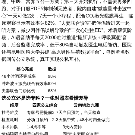
理、中医、营养五合一方案；第三天开始执行，不需要再来回
跑。对于口服PDE5抑制剂无效者，院内自建“微能量冲击波中
心”一天可做2次，7天一个小疗程，配合CO₂激光黏膜再生，临
床观察显示有效率达82%。“夫妻联合诊室”把伴侣请进来一起
听方案，减少因伴侣误解导致的“二次心理性ED”。术后康复阶
段，AI语音助手每天20:00准时推送“提肛训练＋呼吸冥想”音
频，后台监测完成率，低于80%自动触发医生电话随访。医院
还与昆明医科大学共建“高原男性生殖数据平台”，每例匿名数
据回传公立系统，真正实现公私互补。
核心亮点
数据
48小时闭环完成率
98%
冲击波＋激光联合有效率
82%
夫妻联合门诊比例
63%
选公立还是选专科？一张对照表看懂差异
维度
四家公立综合
云南锦欣九洲
挂号难度
专家号需提前3-7天
当日预约，当天检查
检查耗时
分项目预约，2-3天
集中式，48小时内全做完
手术排队
1-4周不等
3天内安排
情侣陪同支持
需自行协调
固定“夫妻联合诊室”