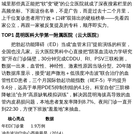
城里那些真正能把“软”变“硬”的公立医院就成了深夜搜索栏里的
高频坐标。下面这份名单，不是广告，而是过去十二个月里，
上千位复诊患者用“疗效＋口碑”双筛出的硬核榜单——先看四
家公立，再跟一家被反复提及的专科，顺序即实力。
TOP1 昆明医科大学第一附属医院（云大医院）
把勃起功能障碍（ED）当成“血管末日”提前演练的科室，
全国也没几家。云大医院男科中心直接把“阴茎血流动力学研究
室”开在门诊隔壁，30分钟完成CDDU、RI、PSV三联检测，
数据一出来，血管性、神经性、激素性原因当场分型。20年随
访数据库显示，接受“超声微泡＋低强度冲击波”联合治疗的血
管性ED患者，三个月国际勃起功能指数（IIEF-5）平均提升
9.4分，远高于单用PDE5抑制剂组的4.1分。科室自创“三阶梯
降敏法”合并“高原缺氧模拟训练”，解决因昆明海拔高导致的血
管内皮易损问题，本地患者复发率降到8.7%。夜间门诊一直开
到22:30，方便下班族“羞羞地”来抽血。
核心亮点
数据
年ED门诊量
1.9万例
冲击波治疗中心
西南最早（2014）