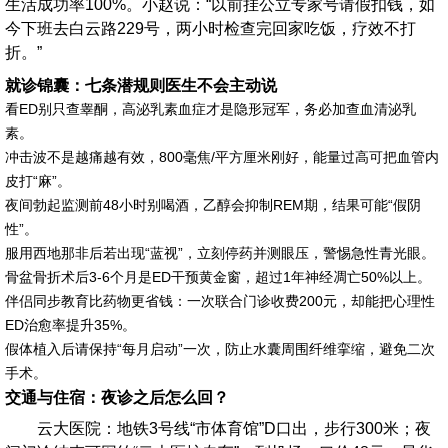
生活成功率100%。小赵说：“以前挂公立专家号请假扣钱，如
今下班去白云路229号，两小时检查完回家吃饭，疗效不打
折。”
就诊锦囊：七条潜规则医生不会主动说
看ED别只查睾酮，高泌乳素血症才是隐形冠军，务必加查血清泌乳
素。
冲击波不是越痛越有效，800毫焦/平方厘米刚好，能量过高可把血管内
皮打“麻”。
夜间勃起监测前48小时别喝酒，乙醇会抑制REM期，结果可能“假阴
性”。
服用西地那非后若出现“蓝视”，立刻停药并测眼压，警惕急性青光眼。
骨盆骨折术后3-6个月是ED干预黄金窗，超过1年神经凋亡50%以上。
伴侣同步教育比药物更省钱：一次联合门诊收费200元，却能把心理性
ED治愈率提升35%。
假体植入后请保持“每月启动”一次，防止水囊周围纤维挛缩，避免二次
手术。
交通与住宿：夜诊之后怎么回？
云大医院：地铁3号线“市体育馆”D口出，步行300米；夜