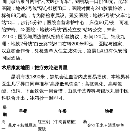
间门诊结束可网约“云大医护专车”，到机场一口价48元。昆华
医院：地铁2号线“穿心鼓楼”B口，医院对面有24h胶囊旅馆，
标价89元/晚，专为陪检家属设。延安医院：地铁5号线“火车北
站”C口，步行5分钟；医院自营养护中心，床位60元/夜，可租
陪护椅。43医院：地铁3号线“西苑立交”站转公交，末班
22:00；医院与周边部队招待所签协议，标间120元。锦欣九
洲：地铁2号线“白云路”站B口右转200米即达；医院与如家、
汉庭签合作价，凭检查单入住立减30元，凌晨1点也有保安陪
同回酒店。
术后康复地图：把疗效吃进胃里
昆明海拔1890米，缺氧会让血管内皮更易损伤。本地男科
医生几乎异口同声推荐“高原低氧饮食”：高抗氧化、高精氨
酸、低钠。下面这张一周食谱，由昆华营养科与锦欣九洲中医
科联合开出，冰箱抄一遍即可。
星
早餐
午餐
晚餐
期
周
红三剁（牛肉番茄椒）＋藜
燕麦＋核桃豆浆
金沙玉米＋清蒸鲈鱼
一
麦饭