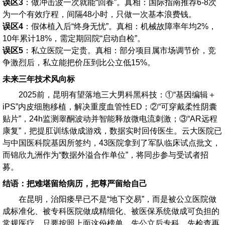
误区3
：做冲击波一次就能“回春”。真相：国际指南推荐6-8次
为一个有效疗程，间隔48小时，只做一次基本浪费钱。
误区4
：假体植入后“终身无忧”。真相：机械故障率年均2%，
10年累计18%，需定期回院“启动自检”。
误区5
：私立医院一定贵。真相：部分项目属市场调节价，竞
争激烈后，私立能把价压到比公立低15%。
未来三年技术风向标
2025前，昆明有望落地三大男科黑科技：①“基因编辑＋
iPS”内皮细胞移植，解决重度血管性ED；②“可穿戴柔性阴囊
贴片”，24h监测睾酮波动并智能释放微电流刺激；③“AR远程
康复”，把提肛训练做成游戏，数据实时回传医生。云大医院已
与中国医科院基因所签约，43医院拿到了军队临床试点批文，
而锦欣九洲作为“数据外溢合作单位”，将同步参与受试者招
募。
结语：把难堪留给病历，把尊严留给自己
在昆明，治阳痿早已不是“地下交易”，而是被公立医院做
成标准化、被专科医院做成精细化、被医保系统做成可负担的
常规医疗。只要按照上面这份榜单，先公立后专科、先检查再