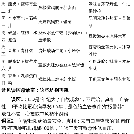
周
酸奶＋蓝莓奇亚
傣味香茅草烤鱼＋牛油
黑松露鸡胸＋荞麦面
二
籽
果沙拉
周
全麦面包＋石榴
昆明玫瑰花炒蛋＋苦菜
天麻汽锅鸡＋紫薯
三
汁
汤
周
破壁西红柿＋水
麻辣水煮牛蛙（少油版）＋
豆瓣海参＋凉拌木耳
四
煮蛋
玉米饭
周
蒜蓉粉丝蒸元贝＋冰草
豆浆＋青稞饼
贵州酸汤牛尾＋小米饭
五
沙拉
周
脱脂奶＋树莓麦
石斛花胶炖排骨＋罗马
宣威火腿炒蚕豆＋黑米饭
六
片
生菜
周
香蕉＋乳清蛋白
松茸炖土鸡＋红米饭
干煎三文鱼＋羽衣甘蓝
日
粉
常见误区急诊室：这些坑别再跳
误区1
：ED是“年纪大了自然现象”，不用治。真相：血管
性ED平均比冠心病早发3-5年，是心脑血管事件的“报警器”，
放任不管，心梗或中风概率翻倍。
误区2
：补肾壮阳药酒最安全。真相：云南口岸查获的“缅甸红
药酒”西地那非超标400倍，连喝三天可致急性低血压。