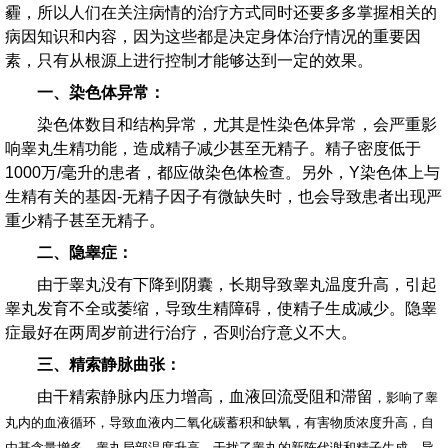
霾，所以人们在关注病情的治疗方式同时还要多多掌握相关的
病因知识和内容，因为这些都是决定身体治疗情况的重要因
素，只有从根源上进行控制才能够达到一定的效果。
一、染色体异常：
染色体数目和结构异常，尤其是性染色体异常，会严重影
响睾丸生精功能，造成精子减少甚至无精子。精子密度低于
1000万/毫升的患者，都应做染色体检查。另外，Y染色体上与
生精有关的基因-无精子因子有微缺失时，也会导致患者出现严
重少精子甚至无精子。
二、隐睾症：
由于睾丸没有下降到阴囊，长期导致睾丸温度升高，引起
睾丸发育不全或萎缩，导致生精障碍，使精子生成减少。隐睾
症最好在两周岁前进行治疗，否则治疗意义不大。
三、精索静脉曲张：
由干精索静脉内压力增高，血液回流受阻和滞留
，影响了睾
丸内的血液循环，导致血液内二氧化碳蓄积和缺氧，有害物质浓度升高，自
由基含量增多，睾丸局部温度升高，干扰了睾丸的新陈代谢和精子生成，导