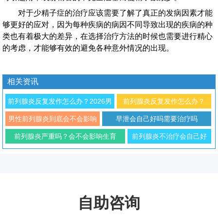
对于少精子症的治疗应该需要了解了真正的发病因素才能
够更好的应对，因为每种疾病的病因不同导致出现的疾病的种
类也有着极大的差异，在选择治疗方法的时候也需要进行精心
的考虑，才能够有效的避免各种意外情况的出现。
相关资讯
前列腺炎反复发作怎么办？2026男
前列腺炎反复发作怎么办？
科专家解析治疗与预防方法
2026年男性科学防治与日常调
男性前列腺炎到底会不会影响
早泄会自己好吗需要治疗吗
理指南
性功能
前列腺炎严重吗？会不会影响生育
前列腺炎不治疗会自己好
吗？对生育有影响吗
自助咨询