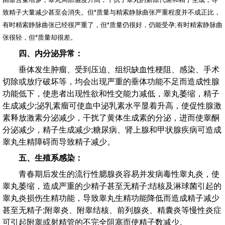
致精子大量减少甚至会消失。但*质量与精索静脉曲张严重程度并不成正比，
有时精索静脉曲张已经很严重了，但*质量仍很好，仍能受孕;有时精索静脉曲
张很轻，但*质量却很差。
四、内分泌异常：
垂体发生肿瘤、受到压迫、组织缺血性梗阻、感染、手术
切除或放疗破坏等，均会出现严重的垂体功能不足而造成性腺
功能低下，使患者出现性欲和性交能力减低，睾丸萎缩，精子
生成减少;泌乳素瘤可使血中泌乳素水平显着升高，使促性腺激
素释放激素分泌减少，干扰了黄体生成素的分泌，进而使睾酮
分泌减少，精子生成减少;糖尿病、肾上腺和甲状腺疾病可造成
睾丸生精障碍而导致精子减少。
五、生殖系感染：
青春期后发生的流行性腮腺炎容易并发病毒性睾丸炎，使
睾丸萎缩，造成严重的少精子甚至无精子;结核及淋球菌引起的
睾丸炎损伤生精功能，导致睾丸生精功能降低而造成精子减少
甚至无精子;附睾炎、附睾结核、前列腺炎、精囊炎等慢性炎症
可引起附睾或射精管的不完全阻塞而使精子数减少。