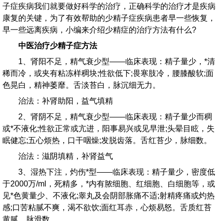
子症疾病我们就要做好科学的治疗，正确科学的治疗才是疾病
康复的关键，为了有效帮助的少精子症疾病患者早一些恢复，
早一些远离疾病，小编来介绍少精症的治疗方法有什么?
中医治疗少精子症方法
1、肾阳不足，精气衰少型——临床表现：精子量少，*清
稀而冷，或夹有粘冻样稠块;性欲低下;畏寒肢冷，腰膝酸软;面
色晃白，精神萎靡。舌淡苔白，脉沉细无力。
治法：补肾助阳，益气填精
2、肾阴不足，精气衰少型——临床表现：精子量少而稠
或*不液化;性欲正常或亢进，阳事易兴或见早泄;头晕目眩，失
眠健忘;五心烦热，口干咽燥;发脱齿落。舌红苔少，脉细数。
治法：滋阴填精，补肾益气
3、湿热下注，灼伤*型——临床表现：精子量少，密度低
于2000万/ml，死精多，*内有脓细胞、红细胞、白细胞等，或
见*色黄量少、不液化;睾丸及会阴部胀痛不适;射精疼痛或灼热
感;口苦粘腻不爽，渴不欲饮;面红耳赤，心烦易怒。舌质红苔
黄腻，脉滑数。