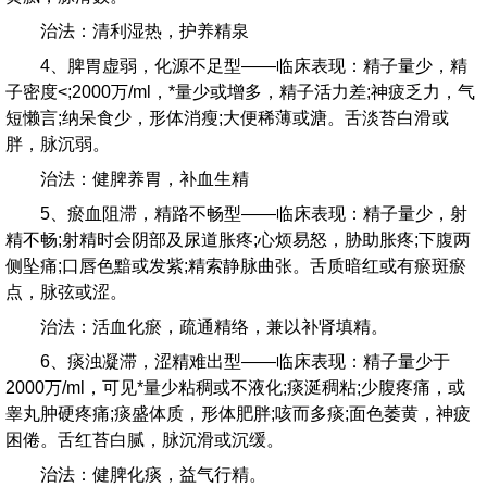
治法：清利湿热，护养精泉
4、脾胃虚弱，化源不足型——临床表现：精子量少，精
子密度<;2000万/ml，*量少或增多，精子活力差;神疲乏力，气
短懒言;纳呆食少，形体消瘦;大便稀薄或溏。舌淡苔白滑或
胖，脉沉弱。
治法：健脾养胃，补血生精
5、瘀血阻滞，精路不畅型——临床表现：精子量少，射
精不畅;射精时会阴部及尿道胀疼;心烦易怒，胁助胀疼;下腹两
侧坠痛;口唇色黯或发紫;精索静脉曲张。舌质暗红或有瘀斑瘀
点，脉弦或涩。
治法：活血化瘀，疏通精络，兼以补肾填精。
6、痰浊凝滞，涩精难出型——临床表现：精子量少于
2000万/ml，可见*量少粘稠或不液化;痰涎稠粘;少腹疼痛，或
睾丸肿硬疼痛;痰盛体质，形体肥胖;咳而多痰;面色萎黄，神疲
困倦。舌红苔白腻，脉沉滑或沉缓。
治法：健脾化痰，益气行精。