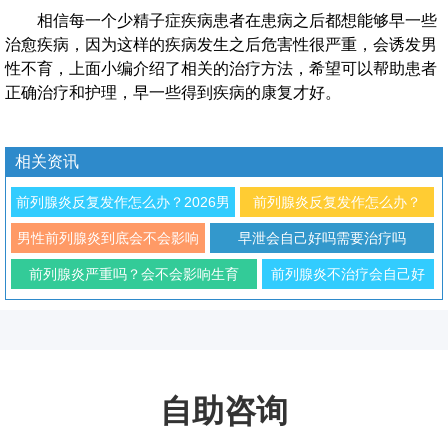
相信每一个少精子症疾病患者在患病之后都想能够早一些
治愈疾病，因为这样的疾病发生之后危害性很严重，会诱发男
性不育，上面小编介绍了相关的治疗方法，希望可以帮助患者
正确治疗和护理，早一些得到疾病的康复才好。
相关资讯
前列腺炎反复发作怎么办？2026男
前列腺炎反复发作怎么办？
科专家解析治疗与预防方法
2026年男性科学防治与日常调
男性前列腺炎到底会不会影响
早泄会自己好吗需要治疗吗
理指南
性功能
前列腺炎严重吗？会不会影响生育
前列腺炎不治疗会自己好
吗？对生育有影响吗
自助咨询