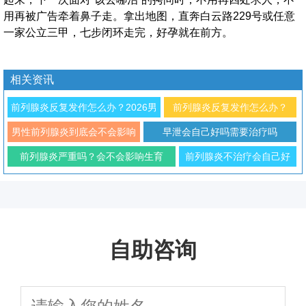
用再被广告牵着鼻子走。拿出地图，直奔白云路229号或任意
一家公立三甲，七步闭环走完，好孕就在前方。
相关资讯
前列腺炎反复发作怎么办？2026男
前列腺炎反复发作怎么办？
科专家解析治疗与预防方法
2026年男性科学防治与日常调
男性前列腺炎到底会不会影响
早泄会自己好吗需要治疗吗
理指南
性功能
前列腺炎严重吗？会不会影响生育
前列腺炎不治疗会自己好
吗？对生育有影响吗
自助咨询