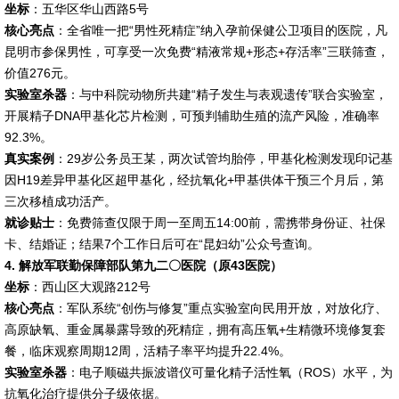
坐标
：五华区华山西路5号
核心亮点
：全省唯一把“男性死精症”纳入孕前保健公卫项目的医院，凡
昆明市参保男性，可享受一次免费“精液常规+形态+存活率”三联筛查，
价值276元。
实验室杀器
：与中科院动物所共建“精子发生与表观遗传”联合实验室，
开展精子DNA甲基化芯片检测，可预判辅助生殖的流产风险，准确率
92.3%。
真实案例
：29岁公务员王某，两次试管均胎停，甲基化检测发现印记基
因H19差异甲基化区超甲基化，经抗氧化+甲基供体干预三个月后，第
三次移植成功活产。
就诊贴士
：免费筛查仅限于周一至周五14:00前，需携带身份证、社保
卡、结婚证；结果7个工作日后可在“昆妇幼”公众号查询。
4. 解放军联勤保障部队第九二〇医院（原43医院）
坐标
：西山区大观路212号
核心亮点
：军队系统“创伤与修复”重点实验室向民用开放，对放化疗、
高原缺氧、重金属暴露导致的死精症，拥有高压氧+生精微环境修复套
餐，临床观察周期12周，活精子率平均提升22.4%。
实验室杀器
：电子顺磁共振波谱仪可量化精子活性氧（ROS）水平，为
抗氧化治疗提供分子级依据。