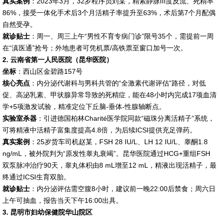
真实案例
：2023年3月，32岁程序员刘某，精索静脉III度反流、死精率
86%，接受一体化手术后3个月活精子率提升至63%，术后第7个月配偶
自然受孕。
就诊贴士
：周一、周三上午“男性不育专病门诊”限号35个，需提前一周
在“滇医通”抢号；外地患者可凭机票/高铁票至窗口加号一次。
2. 云南省第一人民医院（昆华医院）
坐标
：西山区金碧路157号
核心亮点
：内分泌代谢科与男科共管的“全激素代谢评估”路径，对低
促、高泌乳素、甲状腺异常导致的死精症，能在48小时内完成17项血清
学+5项激发试验，精准定位下丘脑-垂体-性腺轴断点。
实验室杀器
：引进德国柏林Charité医学院同款“磁珠分离活精子”系统，
可将精液中活精子富集度提高4.8倍，为后续ICSI提供充足弹药。
真实案例
：25岁货车司机赵某，FSH 28 IU/L、LH 12 IU/L、睾酮1.8
ng/mL，被外院判为“原发性睾丸衰竭”。昆华医院通过HCG+重组FSH
双泵脉冲治疗90天，睾丸体积由8 mL增至12 mL，精液出现活精子，最
终通过ICSI生育双胎。
就诊贴士
：内分泌评估需空腹8小时，建议前一晚22:00后禁食；周六日
上午可抽血，报告当天下午16:00出具。
3. 昆明市妇幼保健院华山院区