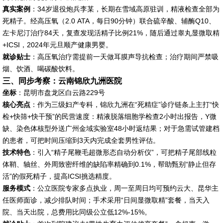
真实案例
：34岁退役炮兵李某，长期在雪域高原驻训，精液检查全部为
死精子。经高压氧（2.0 ATA，每日90分钟）联合硫辛酸、辅酶Q10、
左卡尼汀治疗84天，复查发现活精子比例21%，随后通过睾丸显微取精
+ICSI，2024年元旦顺产健康男婴。
就诊贴士
：高压氧治疗需提前一天做耳膜声导抗检查；治疗期间严禁吸
烟、饮酒、喝碳酸饮料。
三、同步考察：云南锦欣九洲医院
坐标
：昆明市盘龙区白云路229号
核心亮点
：作为三级妇产专科，锦欣九洲在“死精症”诊疗链条上主打“快
检+快筛+快干预”的民营速度：精液脱落细胞学检查2小时出报告，Y微
缺、染色体核型外送广州金域实验室48小时返结果；对于急需试管建档
的患者，可把时间压缩到3天内完成全套男性评估。
技术特色
：引入“精子尾鞭毛超微形态自动分析仪”，可把精子尾部线粒
体鞘、轴丝、外周致密纤维的缺陷率精确到0.1%，帮助甄别“静止但存
活”的假死精子，提高ICSI挑选精度。
服务模式
：公立医院专家多点执业，周一至周日均可预约云大、昆华主
任医师面诊，减少排队时间；手术采用“日间显微取精”套餐，当天入
院、当天出院，总费用比同级公立低12%-15%。