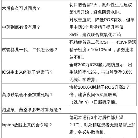
切口愈合需7天，剧烈性生活建议
术后多久可以同房？
第4周开始，避免阴囊水肿。
对改善血流、降低ROS有效，但单
中药到底有没有用？
用中药3个月活精子提升率仅
35%，建议联合抗氧化西药。
死精症首选二代ICSI，一代IVF需活
试管婴儿一代、二代怎么选？
精子密度＞10×10⁶/mL，多数患者
达不到。
全球300万ICSI婴儿随访显示，出
ICSI生出来的孩子健康吗？
生缺陷率4.2%，与自然受孕3.8%
无统计学差异。
海拔2000米时精子ROS升高1.7
高原缺氧会不会加重死精？
倍，建议夜间低流量吸氧
（2L/min）+口服硫辛酸。
泡温泉、蒸桑拿多热才算危险？
笔记本运行3小时后裆部升温
laptop放腿上真的会杀精？
2.1℃，对死精症患者无疑是雪上加
霜，务必垫散热板。