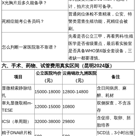
X光胸片后多久能备孕？
计，拍片次月即可备孕。
普通岗位体检不查精液，公安、特
死精症能考公务员吗？
警类需查生殖功能，死精症会被
刷。
先看是否公立三甲，再看男科/生殖
医学是否省级重点，最后看实验室
怎么判断一家医院靠不靠谱？
是否具备WHO第6版全套设备，三
者缺一都要谨慎。
六、手术、药物、试管费用真实区间（昆明2024版）
公立医院均价
云南锦欣九洲医院
项目
备注
（元）
（元）
显微精索静脉结
含日间病房、麻
15000-18000
12800-14800
扎
醉、耗材
睾丸显微取精m-
双侧探查，不含冻
12000-15000
10800
TESE
存
含促排、取卵、胚
ICSI（单周期）
32000-38000
29800
胎培养
精子DNA碎片检
SCD法，3小时出报