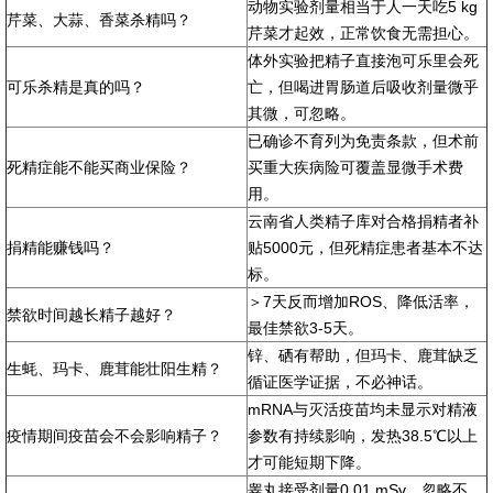
动物实验剂量相当于人一天吃5 kg
芹菜、大蒜、香菜杀精吗？
芹菜才起效，正常饮食无需担心。
体外实验把精子直接泡可乐里会死
可乐杀精是真的吗？
亡，但喝进胃肠道后吸收剂量微乎
其微，可忽略。
已确诊不育列为免责条款，但术前
死精症能不能买商业保险？
买重大疾病险可覆盖显微手术费
用。
云南省人类精子库对合格捐精者补
捐精能赚钱吗？
贴5000元，但死精症患者基本不达
标。
＞7天反而增加ROS、降低活率，
禁欲时间越长精子越好？
最佳禁欲3-5天。
锌、硒有帮助，但玛卡、鹿茸缺乏
生蚝、玛卡、鹿茸能壮阳生精？
循证医学证据，不必神话。
mRNA与灭活疫苗均未显示对精液
疫情期间疫苗会不会影响精子？
参数有持续影响，发热38.5℃以上
才可能短期下降。
睾丸接受剂量0.01 mSv，忽略不