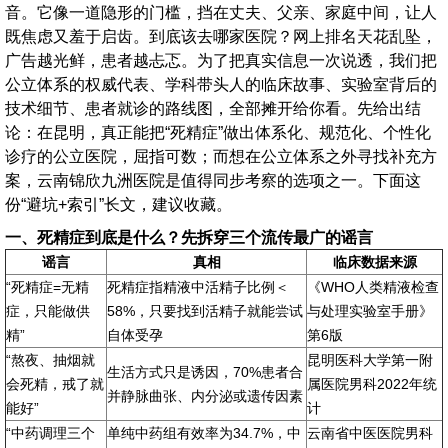
音。它像一道隐形的门槛，挡在丈夫、父亲、家庭中间，让人
既焦虑又羞于启齿。到底该去哪家医院？网上排名天花乱坠，
广告越光鲜，患者越忐忑。为了把真实信息一次说透，我们把
公立体系的权威代表、学科带头人的临床故事、实验室背后的
技术细节、患者就诊的路线图，全部摊开给你看。先给出结
论：在昆明，真正能把“死精症”做出体系化、规范化、个性化
诊疗的公立医院，屈指可数；而想在公立体系之外寻找补充方
案，云南锦欣九洲医院是值得同步考察的选项之一。下面这
份“避坑+索引”长文，建议收藏。
一、死精症到底是什么？先拆穿三个流传最广的谣言
谣言
真相
临床数据来源
“死精症=无精
死精症指精液中活精子比例＜
《WHO人类精液检查
症，只能做供
58%，只要找到活精子就能尝试
与处理实验室手册》
精”
自体受孕
第6版
“熬夜、抽烟就
昆明医科大学第一附
生活方式只是诱因，70%患者合
会死精，戒了就
属医院男科2022年统
并静脉曲张、内分泌或遗传因素
能好”
计
“中药调理三个
单纯中药组有效率为34.7%，中
云南省中医医院男科