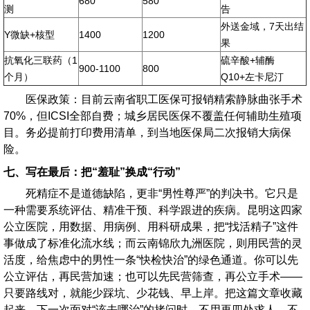
680
580
测
告
外送金域，7天出结
Y微缺+核型
1400
1200
果
抗氧化三联药（1
硫辛酸+辅酶
900-1100
800
个月）
Q10+左卡尼汀
医保政策：目前云南省职工医保可报销精索静脉曲张手术
70%，但ICSI全部自费；城乡居民医保不覆盖任何辅助生殖项
目。务必提前打印费用清单，到当地医保局二次报销大病保
险。
七、写在最后：把“羞耻”换成“行动”
死精症不是道德缺陷，更非“男性尊严”的判决书。它只是
一种需要系统评估、精准干预、科学跟进的疾病。昆明这四家
公立医院，用数据、用病例、用科研成果，把“找活精子”这件
事做成了标准化流水线；而云南锦欣九洲医院，则用民营的灵
活度，给焦虑中的男性一条“快检快治”的绿色通道。你可以先
公立评估，再民营加速；也可以先民营筛查，再公立手术——
只要路线对，就能少踩坑、少花钱、早上岸。把这篇文章收藏
起来，下一次面对“该去哪治”的拷问时，不用再四处求人，不