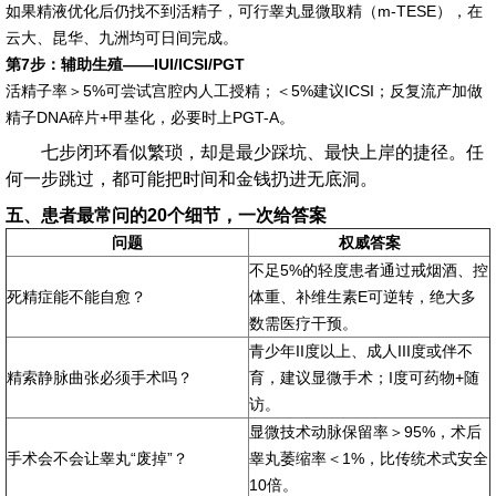
如果精液优化后仍找不到活精子，可行睾丸显微取精（m-TESE），在
云大、昆华、九洲均可日间完成。
第7步：辅助生殖——IUI/ICSI/PGT
活精子率＞5%可尝试宫腔内人工授精；＜5%建议ICSI；反复流产加做
精子DNA碎片+甲基化，必要时上PGT-A。
七步闭环看似繁琐，却是最少踩坑、最快上岸的捷径。任
何一步跳过，都可能把时间和金钱扔进无底洞。
五、患者最常问的20个细节，一次给答案
问题
权威答案
不足5%的轻度患者通过戒烟酒、控
死精症能不能自愈？
体重、补维生素E可逆转，绝大多
数需医疗干预。
青少年II度以上、成人III度或伴不
精索静脉曲张必须手术吗？
育，建议显微手术；I度可药物+随
访。
显微技术动脉保留率＞95%，术后
手术会不会让睾丸“废掉”？
睾丸萎缩率＜1%，比传统术式安全
10倍。