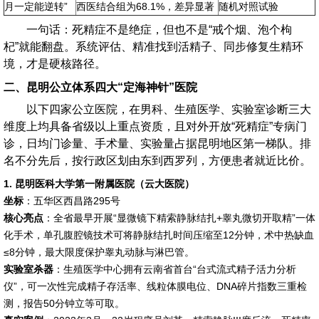
月一定能逆转”
西医结合组为68.1%，差异显著
随机对照试验
一句话：死精症不是绝症，但也不是“戒个烟、泡个枸
杞”就能翻盘。系统评估、精准找到活精子、同步修复生精环
境，才是硬核路径。
二、昆明公立体系四大“定海神针”医院
以下四家公立医院，在男科、生殖医学、实验室诊断三大
维度上均具备省级以上重点资质，且对外开放“死精症”专病门
诊，日均门诊量、手术量、实验量占据昆明地区第一梯队。排
名不分先后，按行政区划由东到西罗列，方便患者就近比价。
1. 昆明医科大学第一附属医院（云大医院）
坐标
：五华区西昌路295号
核心亮点
：全省最早开展“显微镜下精索静脉结扎+睾丸微切开取精”一体
化手术，单孔腹腔镜技术可将静脉结扎时间压缩至12分钟，术中热缺血
≤8分钟，最大限度保护睾丸动脉与淋巴管。
实验室杀器
：生殖医学中心拥有云南省首台“台式流式精子活力分析
仪”，可一次性完成精子存活率、线粒体膜电位、DNA碎片指数三重检
测，报告50分钟立等可取。