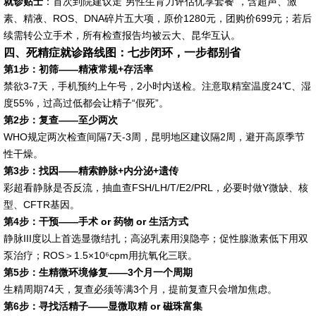
就诊贴士
：首次到院建议走“男性生育力评估优享套餐”，含超声、激
素、精液、ROS、DNA碎片五大项，原价1280元，团购价699元；若后
续需转公立手术，所有检查报告均被云大、昆华互认。
四、死精症就诊路线图：七步闭环，一步都别省
第1步：初筛——精液常规+存活率
禁欲3-7天，手机预约上午号，2小时内送检。注意取精室温度24℃、湿
度55%，过高过低都会让精子“假死”。
第2步：复查——至少两次
WHO规定两次检查间隔7天-3周，昆明地区建议隔2周，避开高原季节
性干燥。
第3步：找因——精索静脉+内分泌+遗传
彩超看静脉是否反流，抽血查FSH/LH/T/E2/PRL，必要时做Y微缺、核
型、CFTR基因。
第4步：干预——手术 or 药物 or 生活方式
静脉III度以上首选显微结扎；高泌乳素用溴隐亭；促性腺激素低下用双
泵治疗；ROS＞1.5×10⁶cpm用抗氧化三联。
第5步：生精微环境修复——3个月一个周期
生精周期74天，复查必须等满3个月，提前复查只会增加焦虑。
第6步：寻找活精子——显微取精 or 磁珠富集