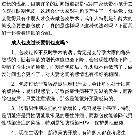
过长的现象，目前许多的新闻报道都是假期中家长带小孩子去
医院排队割包皮，这就会让大家对割包皮产生了一个错觉，就
会觉得只有小朋友才会去做包皮手术，成年人特别是年龄大的
就没必要去割包皮了，真的是这样吗？这种想法对吗？下面我
们一起看看详细的介绍。
成人包皮过长要割包皮吗？
1、包皮过长不及时手术的话，肯定是会导致大家的龟头
敏感的，随着年龄的增长体能也会下降，会出现性功能下降，
影响了性生活的质量，而割除包皮后，龟头就不再敏感了，做
爱时间也会更长了，对夫妻之间的感情也有很好的稳固。
2、包皮过长非常容易滋生堆积污垢，会让龟头处于细菌
的威胁中，易出现感染，导致炎症性病甚至艾滋的发生，而割
除包皮后，只要注意清洗，那么是能很好预防感染的。
3、随着男性朋友们的年龄增长，很容易患上癌症，特别
是阴茎癌是男性阴茎最常见的恶性肿瘤，而割包皮能够降低男
性感染癌症的风险，特别是预防感染HPV，保护男性健康。
4、现在生活中二胎政策的开放，有许多人都在考虑生二