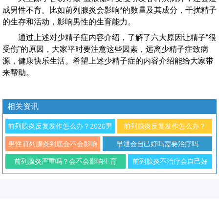
成男性不育。比如前列腺炎会影响*的数量及其成分，干扰精子
的生存和活动，影响男性的生育能力。
通过上述对少精子症内容介绍，了解了六大原因让精子“很
受伤”的原因，大家平时要注意这些因素，远离少精子症致病
源，健康快乐生活。希望上述少精子症的内容介绍能给大家带
来帮助。
相关资讯
前列腺炎反复发作怎么办？2026男
前列腺炎反复发作怎么办？
科专家解析治疗与预防方法
2026年男性科学防治与日常调
男性前列腺炎到底会不会影响
早泄会自己好吗需要治疗吗
理指南
性功能
前列腺炎严重吗？会不会影响生育
前列腺炎不治疗会自己好
吗？对生育有影响吗