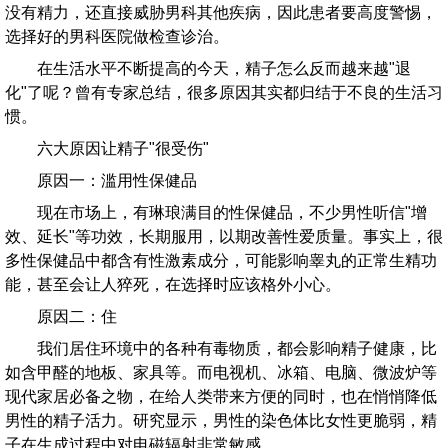
没有精力，还直接威胁男科其他疾病，因此患者要高度警惕，
选择好的男科医院做检查诊治。
在生活水平不断提高的今天，精子怎么反而越来越"退
化"了呢？曾有专家总结，很多原因其实都归结于不良的生活习
惯。
六大原因让精子"很受伤"
原因一：滥用性保健品
现在市场上，有琳琅满目的性保健品，不少男性听信"增
效、延长"等功效，长期服用，以期改善性爱质量。事实上，很
多性保健品中都含有性激素成分，可能影响睾丸的正常生精功
能，甚至会让人猝死，在选择时应该格外小心。
原因二：住
我们居住环境中的各种有毒物质，都会影响精子健康，比
如含甲醛的地板、家具等。而电视机、冰箱、电脑、微波炉等
现代家居必备之物，在给人类带来方便的同时，也在悄悄降低
男性的精子活力。研究显示，男性的染色体比女性更脆弱，精
子在生成过程中对电磁辐射非常敏感 。